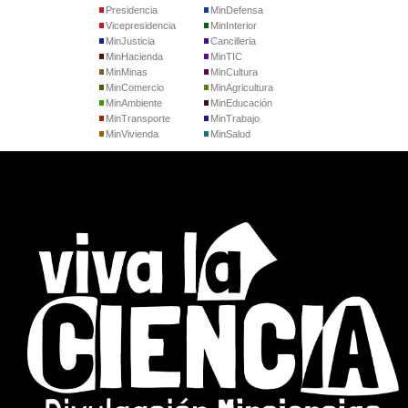
Presidencia
MinDefensa
Vicepresidencia
MinInterior
MinJusticia
Cancilleria
MinHacienda
MinTIC
MinMinas
MinCultura
MinComercio
MinAgricultura
MinAmbiente
MinEducación
MinTransporte
MinTrabajo
MinVivienda
MinSalud