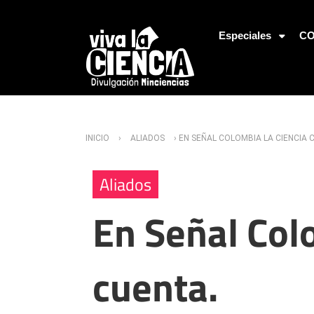
Jump to Navigation
Especiales
CO
Usted está aquí
INICIO
›
ALIADOS
› EN SEÑAL COLOMBIA LA CIENCIA 
Aliados
En Señal Colo
cuenta.