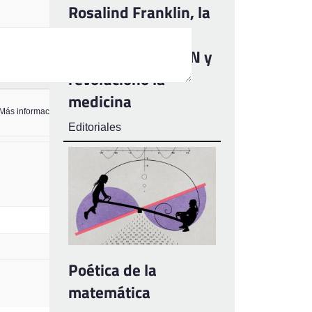
Rosalind Franklin, la
mujer que
"fotografió" el ADN y
revolucionó la
medicina
Más información sobre los formatos de texto
Editoriales
Poética de la
matemática