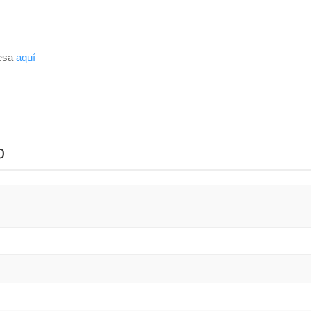
resa
aquí
o