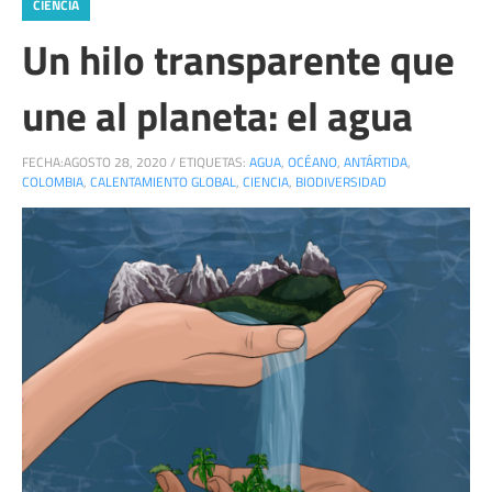
CIENCIA
Un hilo transparente que
une al planeta: el agua
FECHA:
AGOSTO 28, 2020
/
ETIQUETAS:
AGUA
,
OCÉANO
,
ANTÁRTIDA
,
COLOMBIA
,
CALENTAMIENTO GLOBAL
,
CIENCIA
,
BIODIVERSIDAD