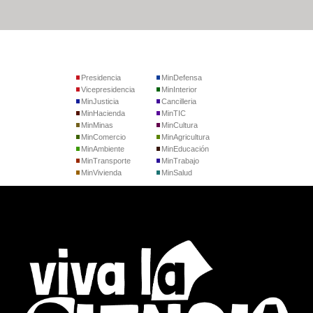
Presidencia
MinDefensa
Vicepresidencia
MinInterior
MinJusticia
Cancilleria
MinHacienda
MinTIC
MinMinas
MinCultura
MinComercio
MinAgricultura
MinAmbiente
MinEducación
MinTransporte
MinTrabajo
MinVivienda
MinSalud