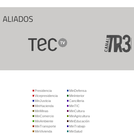
ALIADOS
Presidencia
MinDefensa
Vicepresidencia
MinInterior
MinJusticia
Cancilleria
MinHacienda
MinTIC
MinMinas
MinCultura
MinComercio
MinAgricultura
MinAmbiente
MinEducación
MinTransporte
MinTrabajo
MinVivienda
MinSalud