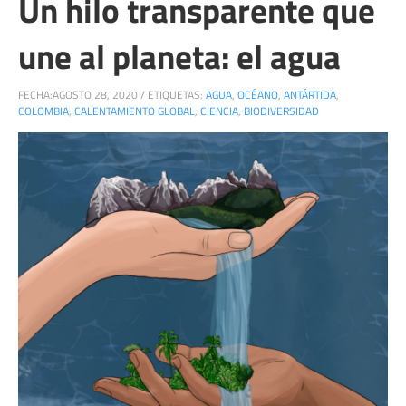
Un hilo transparente que
une al planeta: el agua
FECHA:
AGOSTO 28, 2020
/
ETIQUETAS:
AGUA
,
OCÉANO
,
ANTÁRTIDA
,
COLOMBIA
,
CALENTAMIENTO GLOBAL
,
CIENCIA
,
BIODIVERSIDAD