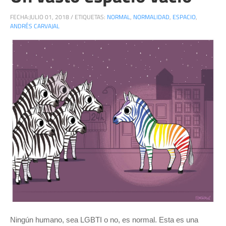
FECHA:
JULIO 01, 2018
/
ETIQUETAS:
NORMAL
,
NORMALIDAD
,
ESPACIO
,
ANDRÉS CARVAJAL
Ningún humano, sea LGBTI o no, es normal. Esta es una