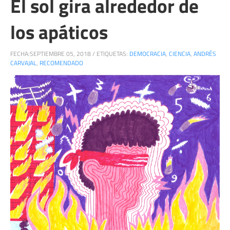
El sol gira alrededor de
los apáticos
FECHA:
SEPTIEMBRE 05, 2018
/
ETIQUETAS:
DEMOCRACIA
,
CIENCIA
,
ANDRÉS
CARVAJAL
,
RECOMENDADO