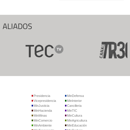
ALIADOS
Presidencia
MinDefensa
Vicepresidencia
MinInterior
MinJusticia
Cancilleria
MinHacienda
MinTIC
MinMinas
MinCultura
MinComercio
MinAgricultura
MinAmbiente
MinEducación