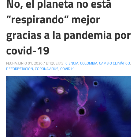
No, el planeta no está
“respirando” mejor
gracias a la pandemia por
covid-19
FECHA:
JUNIO 01, 2020
/
ETIQUETAS:
CIENCIA
,
COLOMBIA
,
CAMBIO CLIMÁTICO
,
DEFORESTACIÓN
,
CORONAVIRUS
,
COVID19