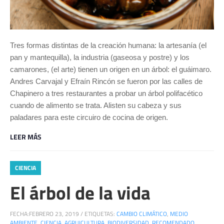
Tres formas distintas de la creación humana: la artesanía (el
pan y mantequilla), la industria (gaseosa y postre) y los
camarones, (el arte) tienen un origen en un árbol: el guáimaro.
Andres Carvajal y Efraín Rincón se fueron por las calles de
Chapinero a tres restaurantes a probar un árbol polifacético
cuando de alimento se trata. Alisten su cabeza y sus
paladares para este circuiro de cocina de origen.
LEER MÁS
CIENCIA
El árbol de la vida
FECHA:
FEBRERO 23, 2019
/
ETIQUETAS:
CAMBIO CLIMÁTICO
,
MEDIO
AMBIENTE
,
CIENCIA
,
AGRUICULTURA
,
BIODIVERSIDAD
,
RECOMENDADO