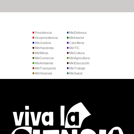
Presidencia
MinDefensa
Vicepresidencia
MinInterior
MinJusticia
Cancilleria
MinHacienda
MinTIC
MinMinas
MinCultura
MinComercio
MinAgricultura
MinAmbiente
MinEducación
MinTransporte
MinTrabajo
MinVivienda
MinSalud