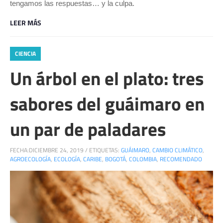
tengamos las respuestas… y la culpa.
LEER MÁS
CIENCIA
Un árbol en el plato: tres
sabores del guáimaro en
un par de paladares
FECHA:
DICIEMBRE 24, 2019
/
ETIQUETAS:
GUÁIMARO
,
CAMBIO CLIMÁTICO
,
AGROECOLOGÍA
,
ECOLOGÍA
,
CARIBE
,
BOGOTÁ
,
COLOMBIA
,
RECOMENDADO