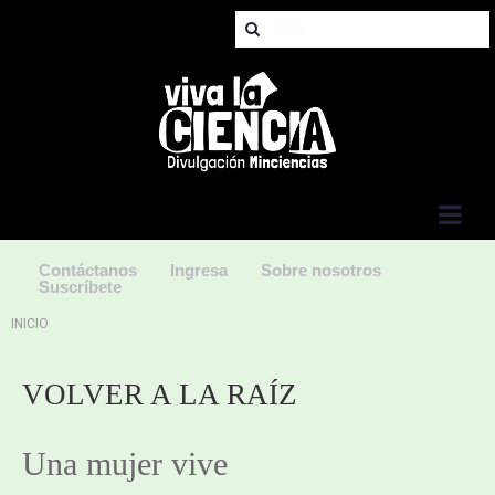
Jump to Navigation
Contáctanos
Ingresa
Sobre nosotros
Suscríbete
Usted está aquí
INICIO
VOLVER A LA RAÍZ
Una mujer vive 