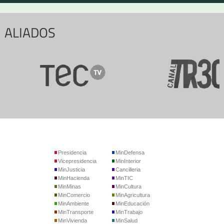
ALIADOS
Presidencia
MinDefensa
Vicepresidencia
MinInterior
MinJusticia
Cancilleria
MinHacienda
MinTIC
MinMinas
MinCultura
MinComercio
MinAgricultura
MinAmbiente
MinEducación
MinTransporte
MinTrabajo
MinVivienda
MinSalud