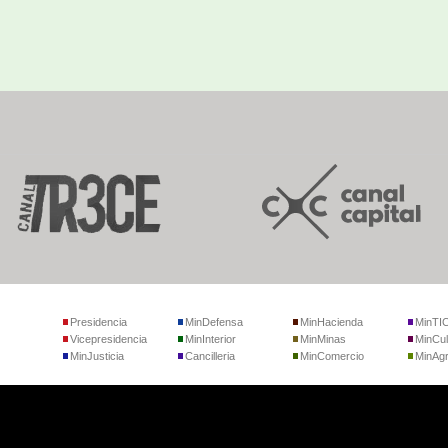
Presidencia
MinDefensa
MinHacienda
MinTI
Vicepresidencia
MinInterior
MinMinas
MinCul
MinJusticia
Cancilleria
MinComercio
MinAgr