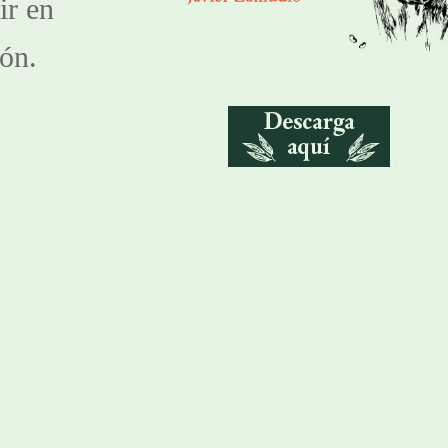
r en 
ón.
.