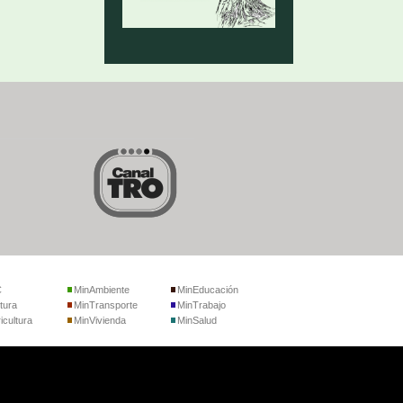
C
MinAmbiente
MinEducación
tura
MinTransporte
MinTrabajo
icultura
MinVivienda
MinSalud