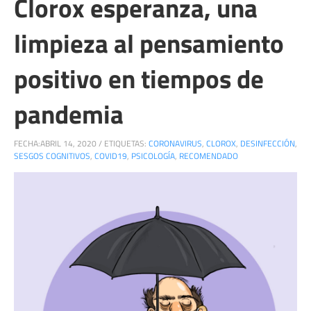
Clorox esperanza, una
limpieza al pensamiento
positivo en tiempos de
pandemia
FECHA:
ABRIL 14, 2020
/
ETIQUETAS:
CORONAVIRUS
,
CLOROX
,
DESINFECCIÓN
,
SESGOS COGNITIVOS
,
COVID19
,
PSICOLOGÍA
,
RECOMENDADO