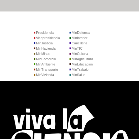
Presidencia
MinDefensa
Vicepresidencia
MinInterior
MinJusticia
Cancilleria
MinHacienda
MinTIC
MinMinas
MinCultura
MinComercio
MinAgricultura
MinAmbiente
MinEducación
MinTransporte
MinTrabajo
MinVivienda
MinSalud