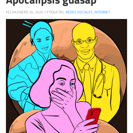
FECHA:
ENERO 26, 2020
/
ETIQUETAS:
REDES SOCIALES
,
INTERNET