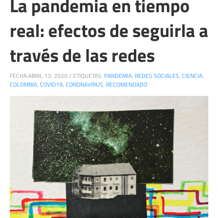
La pandemia en tiempo
real: efectos de seguirla a
través de las redes
FECHA:
ABRIL 13, 2020
/
ETIQUETAS:
PANDEMIA
,
REDES SOCIALES
,
CIENCIA
,
COLOMBIA
,
COVID19
,
CORONAVIRUS
,
RECOMENDADO