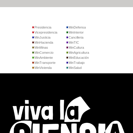
Presidencia
MinDefensa
Vicepresidencia
MinInterior
MinJusticia
Cancilleria
MinHacienda
MinTIC
MinMinas
MinCultura
MinComercio
MinAgricultura
MinAmbiente
MinEducación
MinTransporte
MinTrabajo
MinVivienda
MinSalud