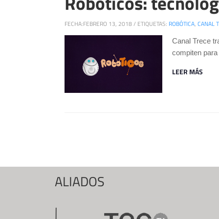
Robóticos: tecnolog
FECHA:
FEBRERO 13, 2018
/
ETIQUETAS:
ROBÓTICA
,
CANAL 
Canal Trece tr
compiten para 
LEER MÁS
Páginas
ALIADOS