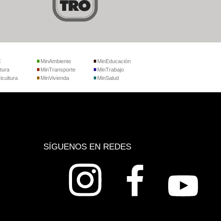
C
MinAmbiente
MinEducación
tura
MinTransporte
MinTrabajo
icultura
MinVivienda
MinSalud
SÍGUENOS EN REDES