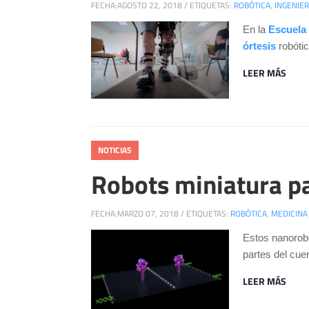
FECHA:
AGOSTO 22, 2018
/
ETIQUETAS:
ROBÓTICA
,
INGENIER
En la 
Escuela
órtesis
robótic
LEER MÁS
NOTICIAS
Robots miniatura pa
FECHA:
MARZO 07, 2018
/
ETIQUETAS:
ROBÓTICA
,
MEDICINA
Estos nanorobo
partes del cue
LEER MÁS