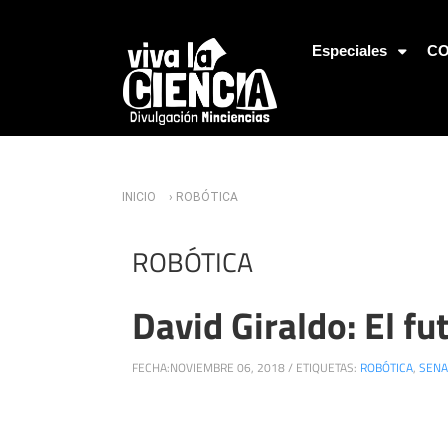
Jump to Navigation
Especiales
CO
Usted está aquí
INICIO
› ROBÓTICA
ROBÓTICA
David Giraldo: El fu
FECHA:
NOVIEMBRE 06, 2018
/
ETIQUETAS:
ROBÓTICA
,
SENA