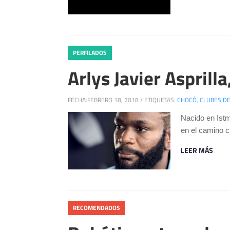
PERFILADOS
Arlys Javier Asprill
FECHA:
FEBRERO 18, 2018
/
ETIQUETAS:
CHOCÓ
,
CLUBES DE
Nacido en Istm
en el camino c
LEER MÁS
RECOMENDADOS