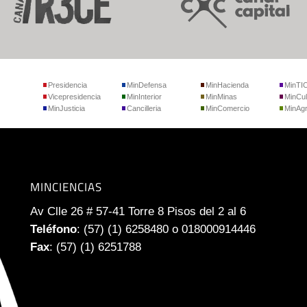
Presidencia
MinDefensa
MinHacienda
MinTI
Vicepresidencia
MinInterior
MinMinas
MinCul
MinJusticia
Cancilleria
MinComercio
MinAgr
MINCIENCIAS
Av Clle 26 # 57-41 Torre 8 Pisos del 2 al 6
Teléfono
: (57) (1) 6258480 o 018000914446
Fax
: (57) (1) 6251788