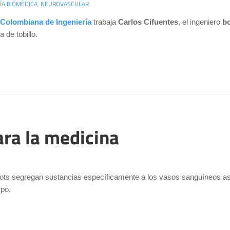
ÍA BIOMÉDICA
,
NEUROVASCULAR
 Colombiana de Ingeniería
 trabaja 
Carlos Cifuentes
, el ingeniero 
b
a de tobillo.
ra la medicina
ts segregan sustancias específicamente a los vasos sanguíneos aso
rpo.