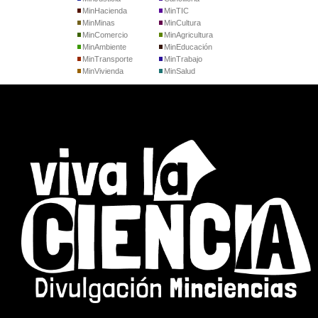
MinHacienda
MinTIC
MinMinas
MinCultura
MinComercio
MinAgricultura
MinAmbiente
MinEducación
MinTransporte
MinTrabajo
MinVivienda
MinSalud