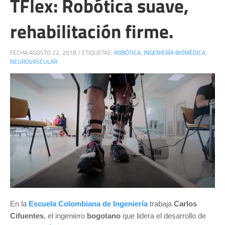
TFlex: Robótica suave,
rehabilitación firme.
FECHA:
AGOSTO 22, 2018
/
ETIQUETAS:
ROBÓTICA
,
INGENIERÍA BIOMÉDICA
,
NEUROVASCULAR
En la 
Escuela Colombiana de Ingeniería
 trabaja 
Carlos 
Cifuentes
, el ingeniero 
bogotano
 que lidera el desarrollo de 