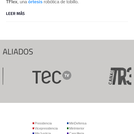
TFlex
, una 
órtesis
robótica de tobillo.
LEER MÁS
ALIADOS
Presidencia
MinDefensa
Vicepresidencia
MinInterior
MinJusticia
Cancilleria