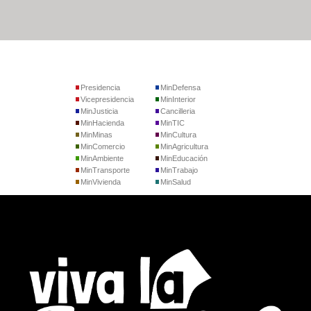
Presidencia
MinDefensa
Vicepresidencia
MinInterior
MinJusticia
Cancilleria
MinHacienda
MinTIC
MinMinas
MinCultura
MinComercio
MinAgricultura
MinAmbiente
MinEducación
MinTransporte
MinTrabajo
MinVivienda
MinSalud