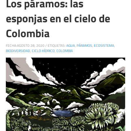
Los páramos: las
esponjas en el cielo de
Colombia
FECHA:
AGOSTO 28, 2020
/
ETIQUETAS:
AGUA
,
PÁRAMOS
,
ECOSISTEMA
,
BIODIVERSIDAD
,
CICLO HÍDRICO
,
COLOMBIA