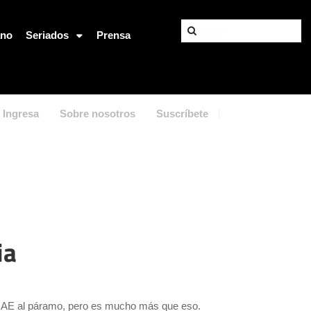
ano
Seriados
Prensa
Ingresa
Sobre nosotros
Suscríbete
ia
 RAE al páramo, pero es mucho más que eso.