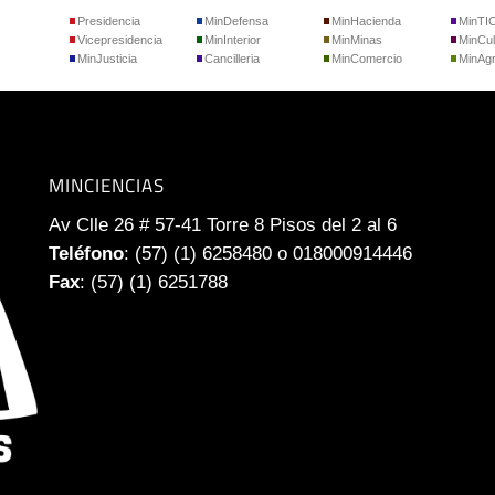
Presidencia
MinDefensa
MinHacienda
MinTI
Vicepresidencia
MinInterior
MinMinas
MinCul
MinJusticia
Cancilleria
MinComercio
MinAgr
MINCIENCIAS
Av Clle 26 # 57-41 Torre 8 Pisos del 2 al 6
Teléfono
: (57) (1) 6258480 o 018000914446
Fax
: (57) (1) 6251788