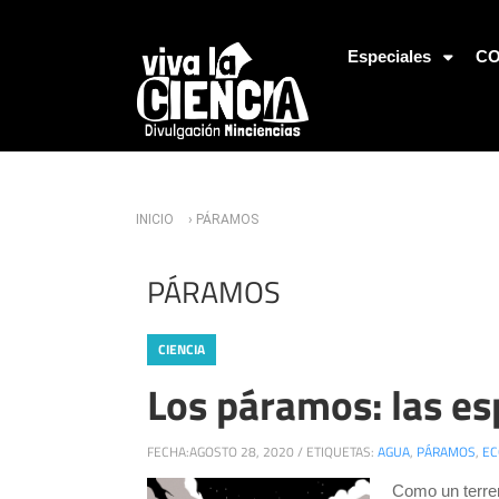
Jump to Navigation
Especiales
CO
Usted está aquí
INICIO
› PÁRAMOS
PÁRAMOS
CIENCIA
Los páramos: las es
FECHA:
AGOSTO 28, 2020
/
ETIQUETAS:
AGUA
,
PÁRAMOS
,
EC
Como un terre