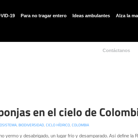
VID-19
Para no tragar entero
Ideas ambulantes
Alza la m
Contáctanos
ponjas en el cielo de Colomb
OSISTEMA
,
BIODIVERSIDAD
,
CICLO HÍDRICO
,
COLOMBIA
no yermo y desabrigado, un lugar frío y desamparado. Así define la