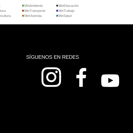
C
MinAmbiente
MinEducación
tura
MinTransporte
MinTrabajo
icultura
MinVivienda
MinSalud
SÍGUENOS EN REDES