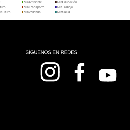
C
MinAmbiente
MinEducación
tura
MinTransporte
MinTrabajo
icultura
MinVivienda
MinSalud
SÍGUENOS EN REDES