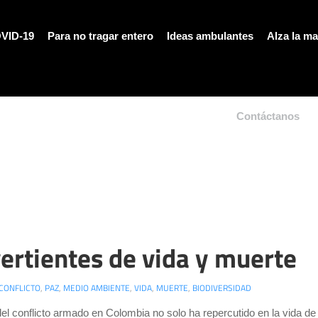
VID-19
Para no tragar entero
Ideas ambulantes
Alza la m
Contáctanos
ertientes de vida y muerte
CONFLICTO
,
PAZ
,
MEDIO AMBIENTE
,
VIDA
,
MUERTE
,
BIODIVERSIDAD
del conflicto armado en Colombia no solo ha repercutido en la vida de