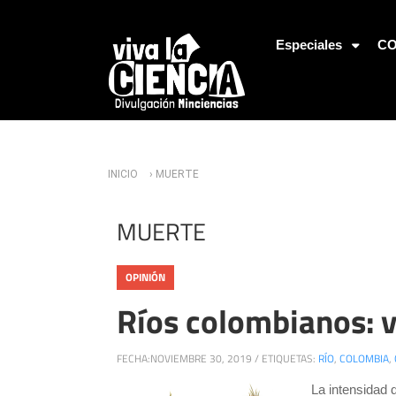
Jump to Navigation
Especiales
CO
Usted está aquí
INICIO
› MUERTE
MUERTE
OPINIÓN
Ríos colombianos: v
FECHA:
NOVIEMBRE 30, 2019
/
ETIQUETAS:
RÍO
,
COLOMBIA
,
La intensidad 