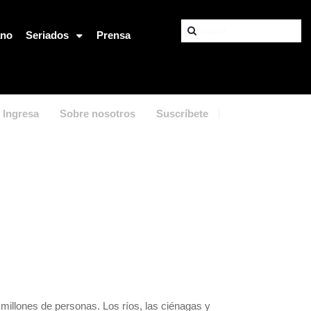
ano
Seriados
Prensa
Ingresa
Sobre nosotros
Suscríbete
 millones de personas. Los ríos, las ciénagas y