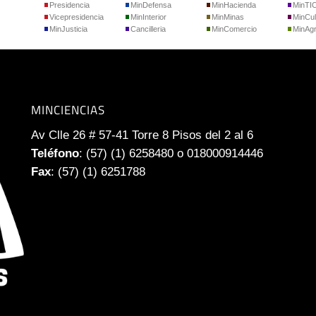
Presidencia
MinDefensa
MinHacienda
MinTI
Vicepresidencia
MinInterior
MinMinas
MinCul
MinJusticia
Cancilleria
MinComercio
MinAgr
MINCIENCIAS
Av Clle 26 # 57-41 Torre 8 Pisos del 2 al 6
Teléfono
: (57) (1) 6258480 o 018000914446
Fax
: (57) (1) 6251788