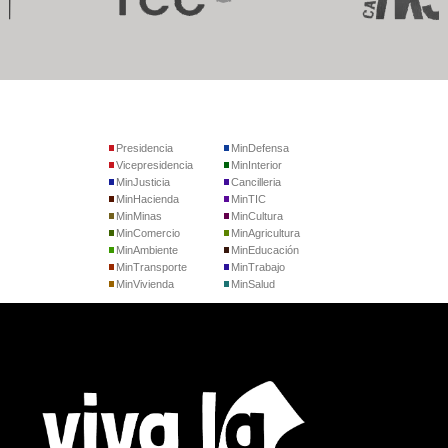
Presidencia
MinDefensa
Vicepresidencia
MinInterior
MinJusticia
Cancilleria
MinHacienda
MinTIC
MinMinas
MinCultura
MinComercio
MinAgricultura
MinAmbiente
MinEducación
MinTransporte
MinTrabajo
MinVivienda
MinSalud