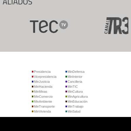
ALIADOS
Presidencia
MinDefensa
Vicepresidencia
MinInterior
MinJusticia
Cancilleria
MinHacienda
MinTIC
MinMinas
MinCultura
MinComercio
MinAgricultura
MinAmbiente
MinEducación
MinTransporte
MinTrabajo
MinVivienda
MinSalud