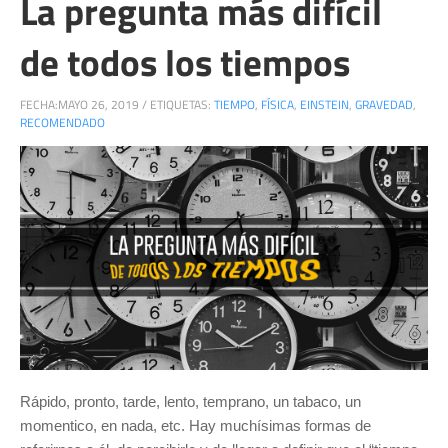
La pregunta más difícil
de todos los tiempos
FECHA:
MAYO 26, 2019
/
ETIQUETAS:
TIEMPO
,
FÍSICA
,
EINSTEIN
,
GRAVEDAD
,
RECOMENDADO
Rápido, pronto, tarde, lento, temprano, un tabaco, un
momentico, en nada, etc. Hay muchísimas formas de