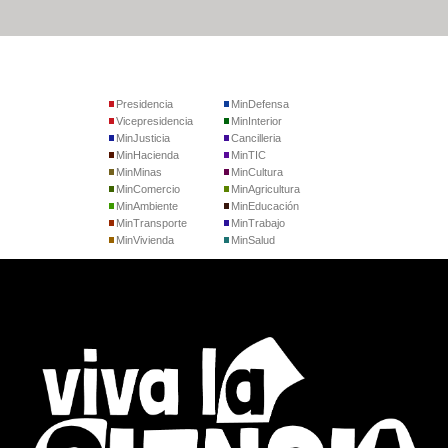
Presidencia
MinDefensa
Vicepresidencia
MinInterior
MinJusticia
Cancilleria
MinHacienda
MinTIC
MinMinas
MinCultura
MinComercio
MinAgricultura
MinAmbiente
MinEducación
MinTransporte
MinTrabajo
MinVivienda
MinSalud