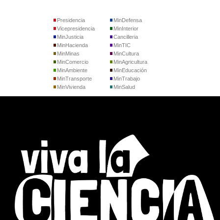
Presidencia
MinDefensa
Vicepresidencia
MinInterior
MinJusticia
Cancilleria
MinHacienda
MinTIC
MinMinas
MinCultura
MinComercio
MinAgricultura
MinAmbiente
MinEducación
MinTransporte
MinTrabajo
MinVivienda
MinSalud