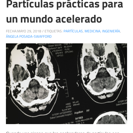
Partículas prácticas para
un mundo acelerado
FECHA:
MAYO 29, 2018
/
ETIQUETAS:
PARTÍCULAS
,
MEDICINA
,
INGENIERÍA
,
ÁNGELA POSADA-SWAFFORD