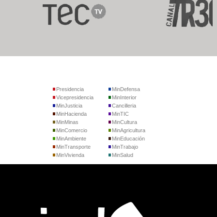
Presidencia
MinDefensa
Vicepresidencia
MinInterior
MinJusticia
Cancilleria
MinHacienda
MinTIC
MinMinas
MinCultura
MinComercio
MinAgricultura
MinAmbiente
MinEducación
MinTransporte
MinTrabajo
MinVivienda
MinSalud