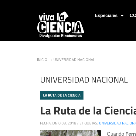
Jump to Navigation
Especiales
CO
Usted está aquí
INICIO
› UNIVERSIDAD NACIONAL
UNIVERSIDAD NACIONAL
LA RUTA DE LA CIENCIA
La Ruta de la Cienc
FECHA:
JUNIO 03, 2018
/
ETIQUETAS:
UNIVERSIDAD NACION
Cuando
Fer