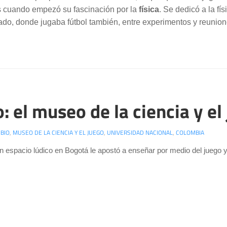
cuando empezó su fascinación por la
física
. Se dedicó a la f
ado, donde jugaba fútbol también, entre experimentos y reuni
 el museo de la ciencia y el
BIO
,
MUSEO DE LA CIENCIA Y EL JUEGO
,
UNIVERSIDAD NACIONAL
,
COLOMBIA
 espacio lúdico en Bogotá le apostó a enseñar por medio del juego y