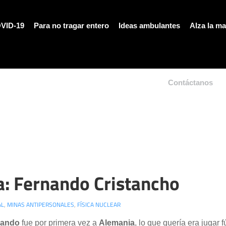
VID-19
Para no tragar entero
Ideas ambulantes
Alza la m
Contáctanos
ia: Fernando Cristancho
AL
,
MINAS ANTIPERSONALES
,
FÍSICA NUCLEAR
nando
fue por primera vez a
Alemania
, lo que quería era jugar