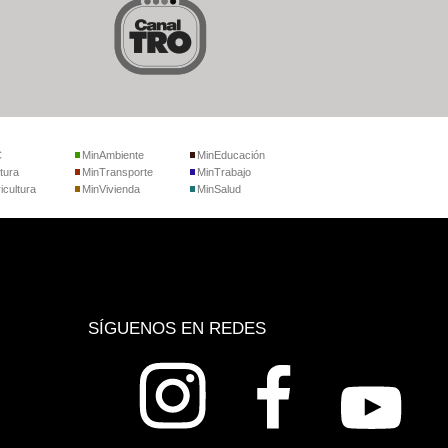
C
MinAmbiente
MinEducación
tura
MinTransporte
MinTrabajo
icultura
MinVivienda
MinSalud
SÍGUENOS EN REDES