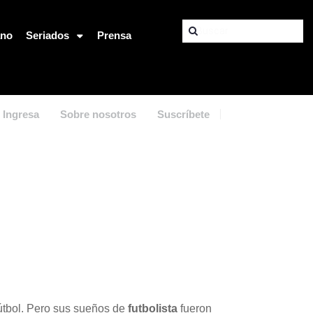
ano
Seriados
Prensa
Ingresa
Sobre nosotros
Suscríbete
 fútbol. Pero sus sueños de
futbolista
fueron