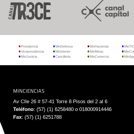
Presidencia
MinDefensa
MinHacienda
MinTI
Vicepresidencia
MinInterior
MinMinas
MinCul
MinJusticia
Cancilleria
MinComercio
MinAgr
MINCIENCIAS
Av Clle 26 # 57-41 Torre 8 Pisos del 2 al 6
Teléfono
: (57) (1) 6258480 o 018000914446
Fax
: (57) (1) 6251788