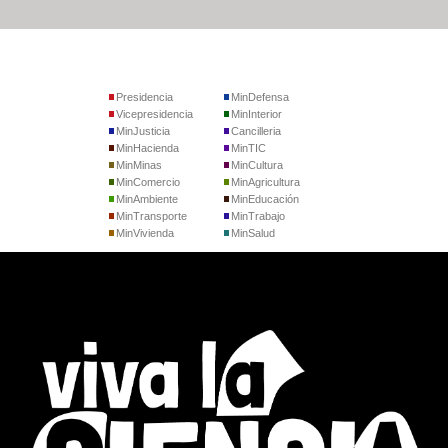
Presidencia
MinDefensa
Vicepresidencia
MinInterior
MinJusticia
Cancilleria
MinHacienda
MinTIC
MinMinas
MinCultura
MinComercio
MinAgricultura
MinAmbiente
MinEducación
MinTransporte
MinTrabajo
MinVivienda
MinSalud