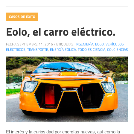
CASOS DE ÉXITO
Eolo, el carro eléctrico.
FECHA:
SEPTIEMBRE 11, 2016
/
ETIQUETAS:
INGENIERÍA
,
EOLO
,
VEHÍCULOS
ELÉCTRICOS
,
TRANSPORTE
,
ENERGÍA EÓLICA
,
TODO ES CIENCIA
,
COLCIENCIAS
El interés y la curiosidad por energías nuevas, así como la