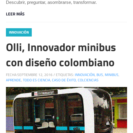
Descubrir, preguntar, asombrarse, transformar.
LEER MÁS
INNOVACIÓN
Olli, Innovador minibus
con diseño colombiano
FECHA:
SEPTIEMBRE 12, 2016
/
ETIQUETAS:
INNOVACIÓN
,
BUS
,
MINIBUS
,
APRENDE
,
TODO ES CIENCIA
,
CASO DE ÉXITO
,
COLCIENCIAS