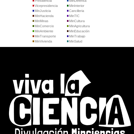
Presidencia
MinDefensa
Vicepresidencia
MinInterior
MinJusticia
Cancilleria
MinHacienda
MinTIC
MinMinas
MinCultura
MinComercio
MinAgricultura
MinAmbiente
MinEducación
MinTransporte
MinTrabajo
MinVivienda
MinSalud