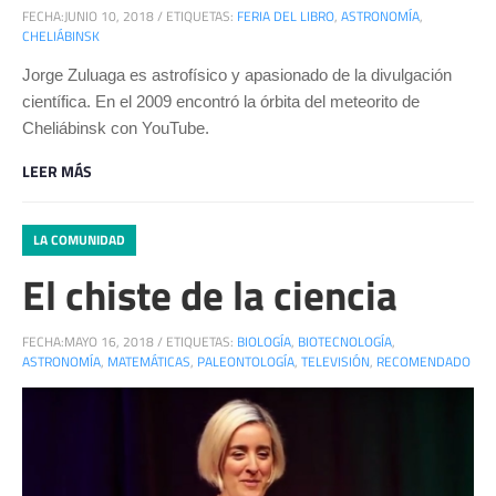
FECHA:
JUNIO 10, 2018
/
ETIQUETAS:
FERIA DEL LIBRO
,
ASTRONOMÍA
,
CHELIÁBINSK
Jorge Zuluaga es astrofísico y apasionado de la divulgación
científica. En el 2009 encontró la órbita del meteorito de
Cheliábinsk con YouTube.
LEER MÁS
LA COMUNIDAD
El chiste de la ciencia
FECHA:
MAYO 16, 2018
/
ETIQUETAS:
BIOLOGÍA
,
BIOTECNOLOGÍA
,
ASTRONOMÍA
,
MATEMÁTICAS
,
PALEONTOLOGÍA
,
TELEVISIÓN
,
RECOMENDADO