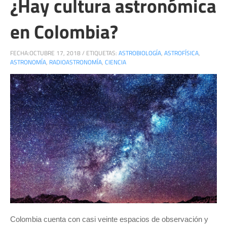
¿Hay cultura astronómica
en Colombia?
FECHA:
OCTUBRE 17, 2018
/
ETIQUETAS:
ASTROBIOLOGÍA
,
ASTROFÍSICA
,
ASTRONOMÍA
,
RADIOASTRONOMÍA
,
CIENCIA
Colombia cuenta con casi veinte espacios de observación y