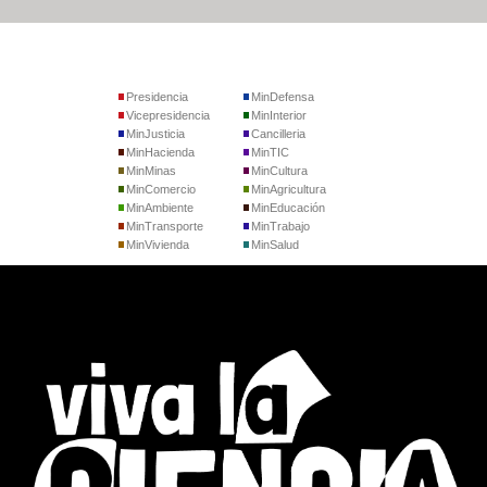
Presidencia
MinDefensa
Vicepresidencia
MinInterior
MinJusticia
Cancilleria
MinHacienda
MinTIC
MinMinas
MinCultura
MinComercio
MinAgricultura
MinAmbiente
MinEducación
MinTransporte
MinTrabajo
MinVivienda
MinSalud