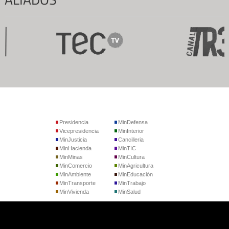
Presidencia
MinDefensa
Vicepresidencia
MinInterior
MinJusticia
Cancilleria
MinHacienda
MinTIC
MinMinas
MinCultura
MinComercio
MinAgricultura
MinAmbiente
MinEducación
MinTransporte
MinTrabajo
MinVivienda
MinSalud