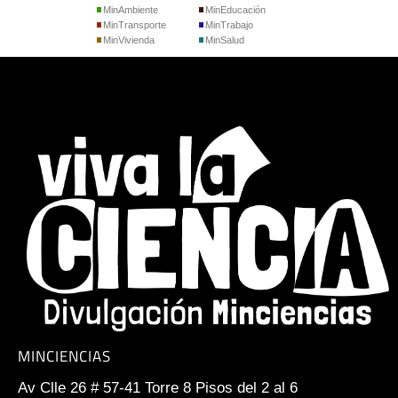
MinAmbiente
MinEducación
MinTransporte
MinTrabajo
MinVivienda
MinSalud
MINCIENCIAS
Av Clle 26 # 57-41 Torre 8 Pisos del 2 al 6