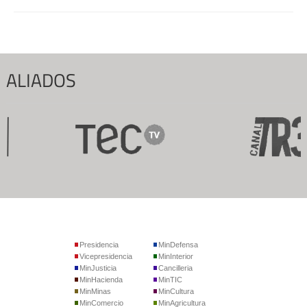
ALIADOS
Presidencia
MinDefensa
Vicepresidencia
MinInterior
MinJusticia
Cancilleria
MinHacienda
MinTIC
MinMinas
MinCultura
MinComercio
MinAgricultura