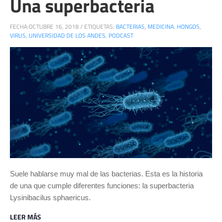
Una superbacteria
FECHA:
OCTUBRE 16, 2018
/
ETIQUETAS:
BACTERIAS
,
MEDICINA
,
HONGOS
,
VIRUS
,
UNIVERSIDAD DE LOS ANDES
,
PODCAST
Suele hablarse muy mal de las bacterias. Esta es la historia
de una que cumple diferentes funciones: la superbacteria
Lysinibacilus sphaericus.
LEER MÁS