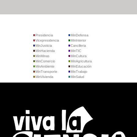
Presidencia
MinDefensa
Vicepresidencia
MinInterior
MinJusticia
Cancilleria
MinHacienda
MinTIC
MinMinas
MinCultura
MinComercio
MinAgricultura
MinAmbiente
MinEducación
MinTransporte
MinTrabajo
MinVivienda
MinSalud