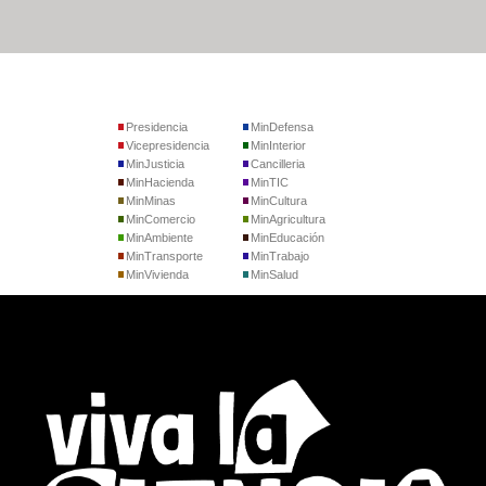
Presidencia
MinDefensa
Vicepresidencia
MinInterior
MinJusticia
Cancilleria
MinHacienda
MinTIC
MinMinas
MinCultura
MinComercio
MinAgricultura
MinAmbiente
MinEducación
MinTransporte
MinTrabajo
MinVivienda
MinSalud