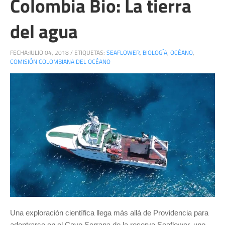
Colombia Bio: La tierra
del agua
FECHA:
JULIO 04, 2018
/
ETIQUETAS:
SEAFLOWER
,
BIOLOGÍA
,
OCÉANO
,
COMISIÓN COLOMBIANA DEL OCÉANO
Una exploración científica llega más allá de Providencia para
adentrarse en el Cayo Serrana de la reserva Seaflower, uno