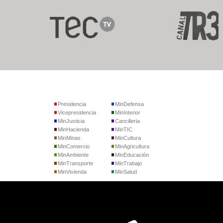
Presidencia
MinDefensa
Vicepresidencia
MinInterior
MinJusticia
Cancilleria
MinHacienda
MinTIC
MinMinas
MinCultura
MinComercio
MinAgricultura
MinAmbiente
MinEducación
MinTransporte
MinTrabajo
MinVivienda
MinSalud