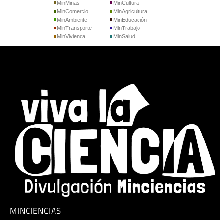
MinMinas
MinCultura
MinComercio
MinAgricultura
MinAmbiente
MinEducación
MinTransporte
MinTrabajo
MinVivienda
MinSalud
MINCIENCIAS