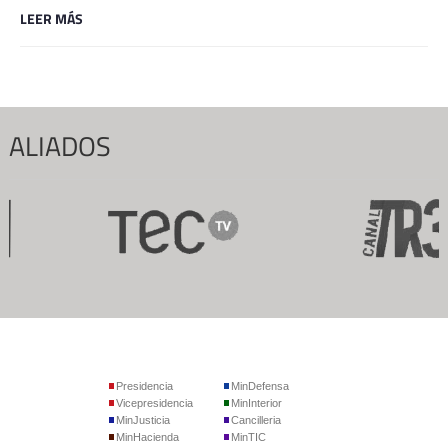
LEER MÁS
ALIADOS
Presidencia
MinDefensa
Vicepresidencia
MinInterior
MinJusticia
Cancilleria
MinHacienda
MinTIC