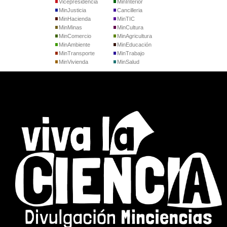
Vicepresidencia
MinInterior
MinJusticia
Cancilleria
MinHacienda
MinTIC
MinMinas
MinCultura
MinComercio
MinAgricultura
MinAmbiente
MinEducación
MinTransporte
MinTrabajo
MinVivienda
MinSalud