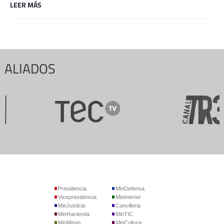
LEER MÁS
ALIADOS
Presidencia
MinDefensa
Vicepresidencia
MinInterior
MinJusticia
Cancilleria
MinHacienda
MinTIC
MinMinas
MinCultura