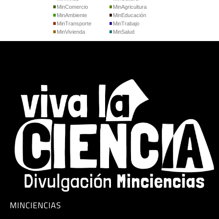
MinComercio
MinAgricultura
MinAmbiente
MinEducación
MinTransporte
MinTrabajo
MinVivienda
MinSalud
MINCIENCIAS