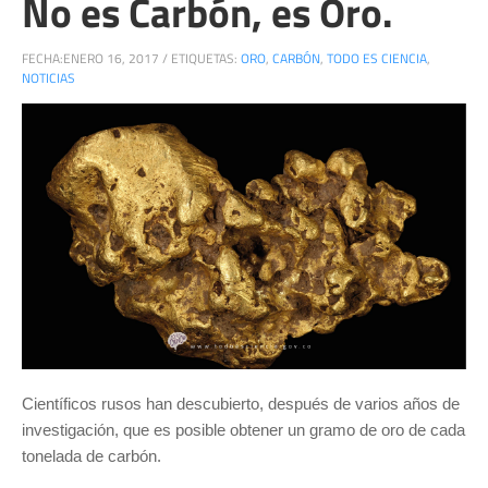
No es Carbón, es Oro.
FECHA:
ENERO 16, 2017
/
ETIQUETAS:
ORO
,
CARBÓN
,
TODO ES CIENCIA
,
NOTICIAS
Científicos rusos han descubierto, después de varios años de
investigación, que es posible obtener un gramo de oro de cada
tonelada de carbón.