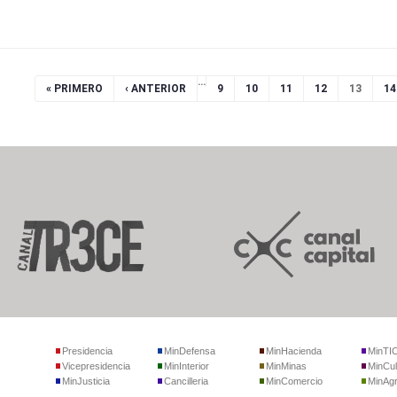
…
« PRIMERO
‹ ANTERIOR
9
10
11
12
13
14
Presidencia
MinDefensa
MinHacienda
MinTI
Vicepresidencia
MinInterior
MinMinas
MinCul
MinJusticia
Cancilleria
MinComercio
MinAgr