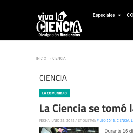
Jump to Navigation
Especiales
CO
Usted está aquí
INICIO
› CIENCIA
CIENCIA
LA COMUNIDAD
La Ciencia se tomó l
FECHA:
JUNIO 28, 2018
/
ETIQUETAS:
FILBO 2018
,
CIENCIA
,
L
Durante
16 d