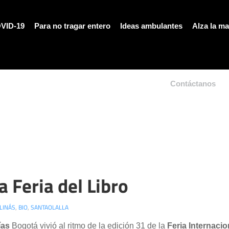
VID-19
Para no tragar entero
Ideas ambulantes
Alza la m
Contáctanos
a Feria del Libro
LINÁS
,
BIO
,
SANTAOLALLA
ías
Bogotá vivió al ritmo de la edición 31 de la
Feria Internacio