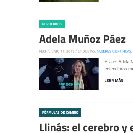
PERFILADOS
Adela Muñoz Páez
FECHA:
JUNIO 11, 2018
/
ETIQUETAS:
MUJERES CIENTÍFICAS
,
Ella es Adela 
entendimos muy
LEER MÁS
FÓRMULAS DE CAMBIO
Llinás: el cerebro y 