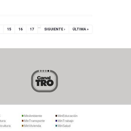
…
15
16
17
SIGUIENTE ›
ÚLTIMA »
C
MinAmbiente
MinEducación
tura
MinTransporte
MinTrabajo
icultura
MinVivienda
MinSalud