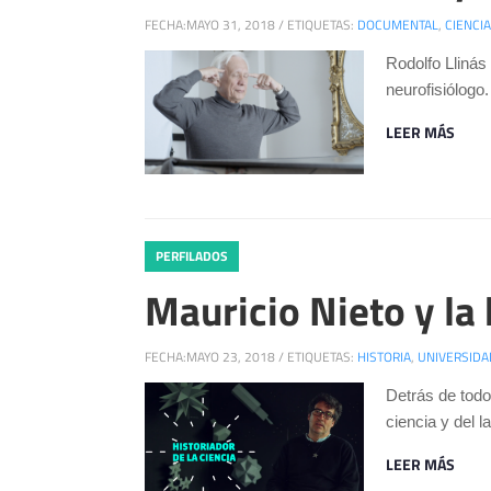
FECHA:
MAYO 31, 2018
/
ETIQUETAS:
DOCUMENTAL
,
CIENCIA
Rodolfo Llinás
neurofisiólogo.
LEER MÁS
PERFILADOS
Mauricio Nieto y la 
FECHA:
MAYO 23, 2018
/
ETIQUETAS:
HISTORIA
,
UNIVERSIDA
Detrás de todo
ciencia y del 
LEER MÁS