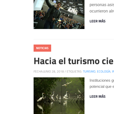
personas asis
ocurrieron al
LEER MÁS
NOTICIAS
Hacia el turismo ci
FECHA:
JUNIO 28, 2018
/
ETIQUETAS:
TURISMO
,
ECOLOGÍA
,
I
Instituciones 
potencial que 
LEER MÁS