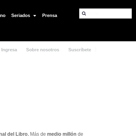
ano
Seriados
Prensa
Ingresa
Sobre nosotros
Suscríbete
nal del Libro.
Más de
medio millón
de