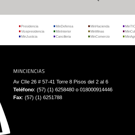
Presidencia
MinDefensa
MinHacienda
MinTI
Vicepresidencia
MinInterior
MinMinas
MinCul
MinJusticia
Cancilleria
MinComercio
MinAgr
MINCIENCIAS
Av Clle 26 # 57-41 Torre 8 Pisos del 2 al 6
Teléfono
: (57) (1) 6258480 o 018000914446
Fax
: (57) (1) 6251788