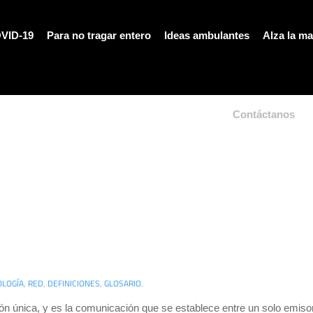
VID-19
Para no tragar entero
Ideas ambulantes
Alza la m
Contáctanos
OLOGÍA
,
RED
,
DEFINICIONES
,
GLOSARIO.
ón única, y es la comunicación que se establece entre un solo emisor 