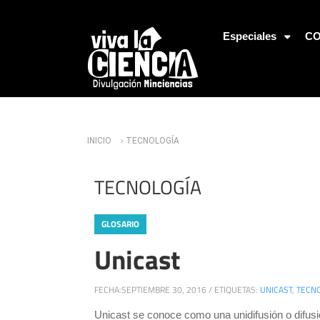
Jump to Navigation
Especiales
CO
Usted está aquí
INICIO
› TECNOLOGÍA
TECNOLOGÍA
GLOSARIO
Unicast
FECHA:
SEPTIEMBRE 30, 2016
/
ETIQUETAS:
UNICAST
,
TECN
Unicast se conoce como una unidifusión o difusi