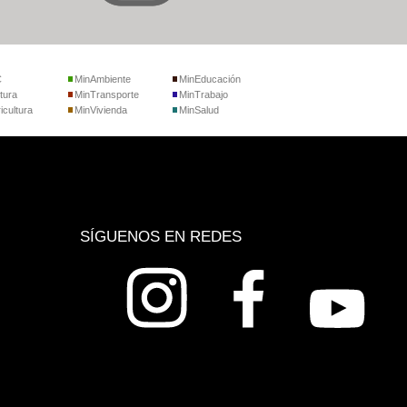
C
MinAmbiente
MinEducación
tura
MinTransporte
MinTrabajo
icultura
MinVivienda
MinSalud
SÍGUENOS EN REDES