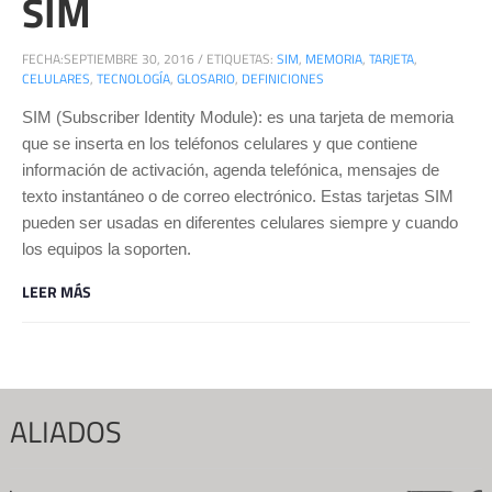
SIM
FECHA:
SEPTIEMBRE 30, 2016
/
ETIQUETAS:
SIM
,
MEMORIA
,
TARJETA
,
CELULARES
,
TECNOLOGÍA
,
GLOSARIO
,
DEFINICIONES
SIM (Subscriber Identity Module): es una tarjeta de memoria
que se inserta en los teléfonos celulares y que contiene
información de activación, agenda telefónica, mensajes de
texto instantáneo o de correo electrónico. Estas tarjetas SIM
pueden ser usadas en diferentes celulares siempre y cuando
los equipos la soporten.
LEER MÁS
ALIADOS