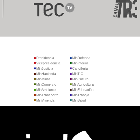
Presidencia
MinDefensa
Vicepresidencia
MinInterior
MinJusticia
Cancilleria
MinHacienda
MinTIC
MinMinas
MinCultura
MinComercio
MinAgricultura
MinAmbiente
MinEducación
MinTransporte
MinTrabajo
MinVivienda
MinSalud