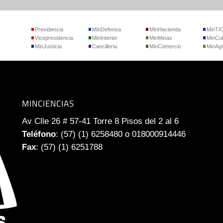
Presidencia
MinDefensa
MinHacienda
MinTI
Vicepresidencia
MinInterior
MinMinas
MinCul
MinJusticia
Cancilleria
MinComercio
MinAgr
MINCIENCIAS
Av Clle 26 # 57-41 Torre 8 Pisos del 2 al 6
Teléfono
: (57) (1) 6258480 o 018000914446
Fax
: (57) (1) 6251788