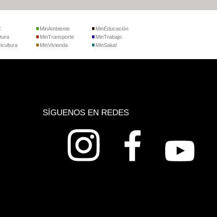
C
MinAmbiente
MinEducación
tura
MinTransporte
MinTrabajo
icultura
MinVivienda
MinSalud
SÍGUENOS EN REDES