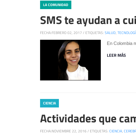
LA COMUNIDAD
SMS te ayudan a cui
FECHA:
FEBRERO 02, 2017
/
ETIQUETAS:
SALUD
,
TECNOLOGÍ
En Colombia mu
LEER MÁS
CIENCIA
Actividades que ca
FECHA:
NOVIEMBRE 22, 2016
/
ETIQUETAS:
CIENCIA
,
CEREB