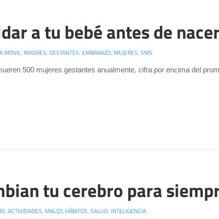
dar a tu bebé antes de nacer
A MOVIL
,
MADRES
,
GESTANTES
,
EMBARAZO
,
MUJERES
,
SMS
eren 500 mujeres gestantes anualmente, cifra por encima del prome
mbian tu cerebro para siemp
RO
,
ACTIVIDADES
,
MALOS HÁBITOS
,
SALUD
,
INTELIGENCIA