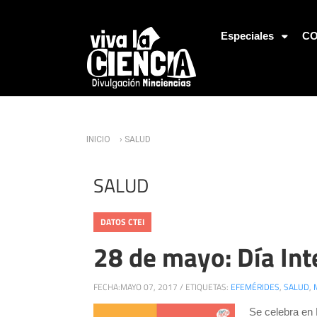
Jump to Navigation
Especiales
CO
Usted está aquí
INICIO
› SALUD
SALUD
DATOS CTEI
28 de mayo: Día Inte
FECHA:
MAYO 07, 2017
/
ETIQUETAS:
EFEMÉRIDES
,
SALUD
,
Se celebra en 