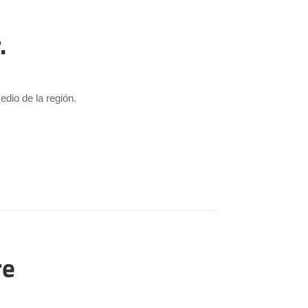
.
dio de la región.
re