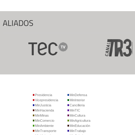
ALIADOS
Presidencia
MinDefensa
Vicepresidencia
MinInterior
MinJusticia
Cancilleria
MinHacienda
MinTIC
MinMinas
MinCultura
MinComercio
MinAgricultura
MinAmbiente
MinEducación
MinTransporte
MinTrabajo