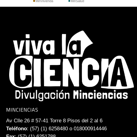
MinVivienda
MinSalud
MINCIENCIAS
Av Clle 26 # 57-41 Torre 8 Pisos del 2 al 6
Teléfono
: (57) (1) 6258480 o 018000914446
Fax
: (57) (1) 6251788