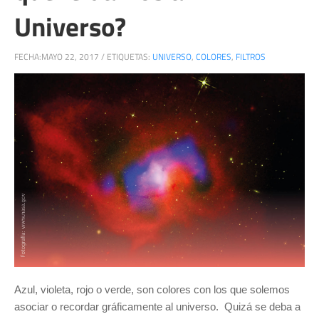
Universo?
FECHA:
MAYO 22, 2017
/
ETIQUETAS:
UNIVERSO
,
COLORES
,
FILTROS
Azul, violeta, rojo o verde, son colores con los que solemos
asociar o recordar gráficamente al universo. Quizá se deba a