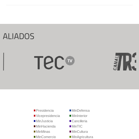
ALIADOS
Presidencia
MinDefensa
Vicepresidencia
MinInterior
MinJusticia
Cancilleria
MinHacienda
MinTIC
MinMinas
MinCultura
MinComercio
MinAgricultura