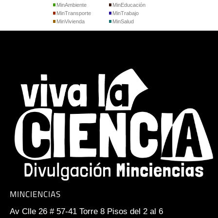
MinAmbiente
MinEducación
MinTransporte
MinTrabajo
MinVivienda
MinSalud
MINCIENCIAS
Av Clle 26 # 57-41 Torre 8 Pisos del 2 al 6