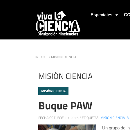
Jump to Navigation
Especiales
CO
Usted está aquí
INICIO
› MISIÓN CIENCIA
MISIÓN CIENCIA
MISIÓN CIENCIA
Buque PAW
FECHA:
OCTUBRE 19, 2016
/
ETIQUETAS:
MISIÓN CIENCIA
,
B
Un grupo de in