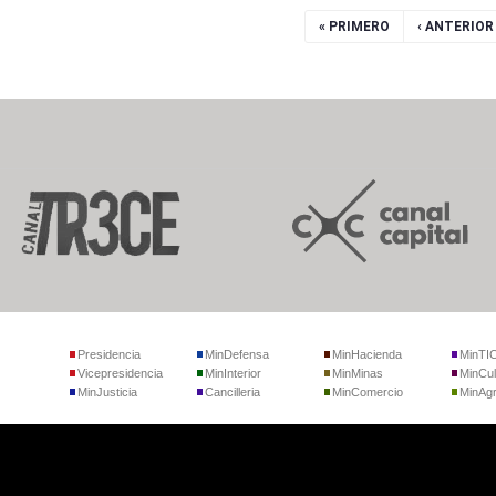
« PRIMERO
‹ ANTERIOR
Presidencia
MinDefensa
MinHacienda
MinTI
Vicepresidencia
MinInterior
MinMinas
MinCul
MinJusticia
Cancilleria
MinComercio
MinAgr