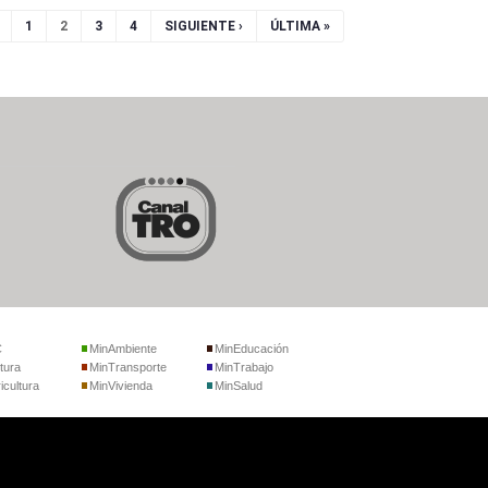
1
2
3
4
SIGUIENTE ›
ÚLTIMA »
C
MinAmbiente
MinEducación
tura
MinTransporte
MinTrabajo
icultura
MinVivienda
MinSalud