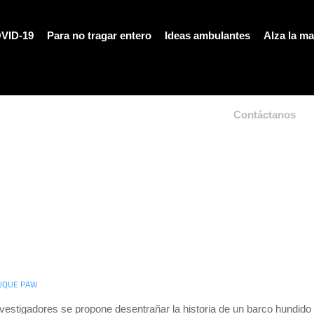
VID-19
Para no tragar entero
Ideas ambulantes
Alza la m
Contáctanos
UQUE PAW
vestigadores se propone desentrañar la historia de un barco hundido y