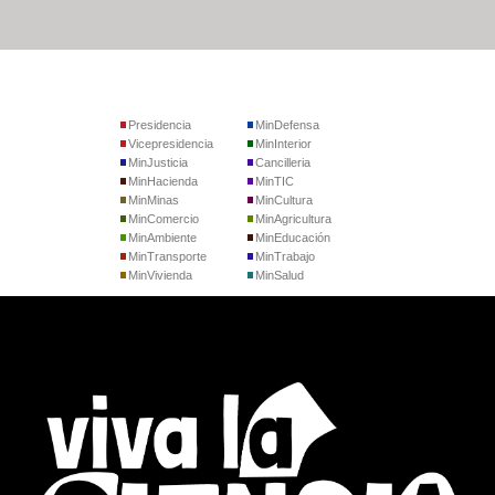
Presidencia
MinDefensa
Vicepresidencia
MinInterior
MinJusticia
Cancilleria
MinHacienda
MinTIC
MinMinas
MinCultura
MinComercio
MinAgricultura
MinAmbiente
MinEducación
MinTransporte
MinTrabajo
MinVivienda
MinSalud