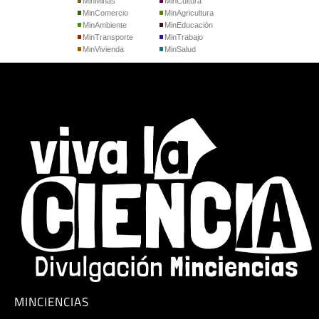
MinMinas
MinCultura
MinComercio
MinAgricultura
MinAmbiente
MinEducación
MinTransporte
MinTrabajo
MinVivienda
MinSalud
MINCIENCIAS