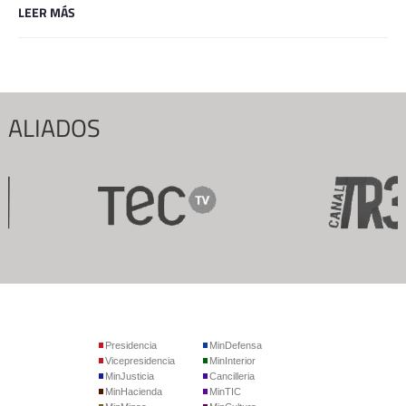
LEER MÁS
ALIADOS
Presidencia
MinDefensa
Vicepresidencia
MinInterior
MinJusticia
Cancilleria
MinHacienda
MinTIC