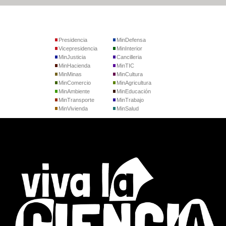
Presidencia
MinDefensa
Vicepresidencia
MinInterior
MinJusticia
Cancilleria
MinHacienda
MinTIC
MinMinas
MinCultura
MinComercio
MinAgricultura
MinAmbiente
MinEducación
MinTransporte
MinTrabajo
MinVivienda
MinSalud