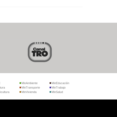
C
MinAmbiente
MinEducación
tura
MinTransporte
MinTrabajo
icultura
MinVivienda
MinSalud