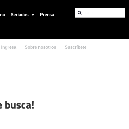
ano
Seriados
Prensa
Ingresa
Sobre nosotros
Suscríbete
e busca!