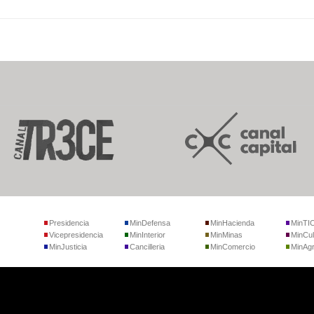
Presidencia
MinDefensa
MinHacienda
MinTI
Vicepresidencia
MinInterior
MinMinas
MinCul
MinJusticia
Cancilleria
MinComercio
MinAgr