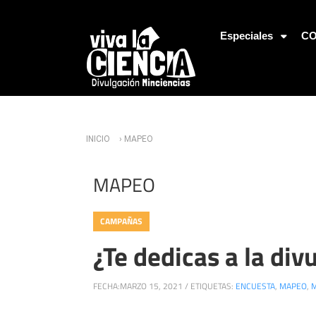
Jump to Navigation
Especiales
CO
Usted está aquí
INICIO
› MAPEO
MAPEO
CAMPAÑAS
¿Te dedicas a la div
FECHA:
MARZO 15, 2021
/
ETIQUETAS:
ENCUESTA
,
MAPEO
,
M