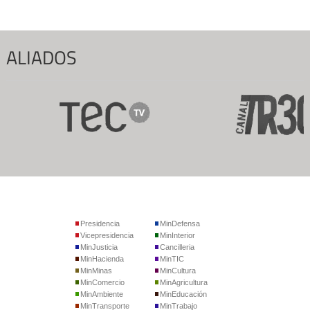
ALIADOS
Presidencia
MinDefensa
Vicepresidencia
MinInterior
MinJusticia
Cancilleria
MinHacienda
MinTIC
MinMinas
MinCultura
MinComercio
MinAgricultura
MinAmbiente
MinEducación
MinTransporte
MinTrabajo