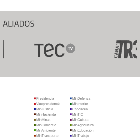
ALIADOS
Presidencia
MinDefensa
Vicepresidencia
MinInterior
MinJusticia
Cancilleria
MinHacienda
MinTIC
MinMinas
MinCultura
MinComercio
MinAgricultura
MinAmbiente
MinEducación
MinTransporte
MinTrabajo