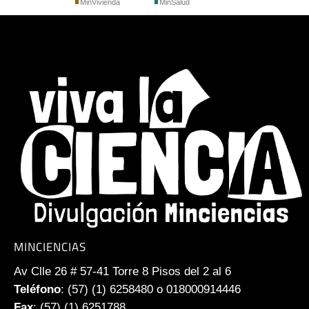
MinVivienda
MinSalud
MINCIENCIAS
Av Clle 26 # 57-41 Torre 8 Pisos del 2 al 6
Teléfono
: (57) (1) 6258480 o 018000914446
Fax
: (57) (1) 6251788