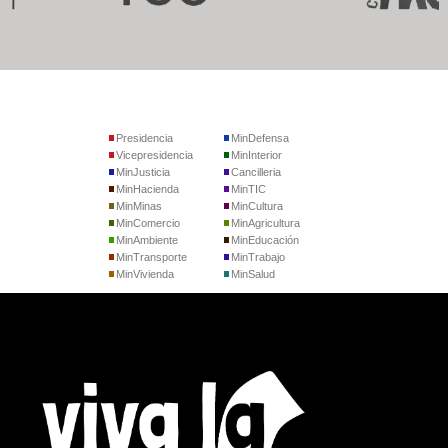
Presidencia
MinDefensa
Vicepresidencia
MinInterior
MinJusticia
Cancilleria
MinHacienda
MinTIC
MinMinas
MinCultura
MinComercio
MinAgricultura
MinAmbiente
MinEducación
MinTransporte
MinTrabajo
MinVivienda
MinSalud